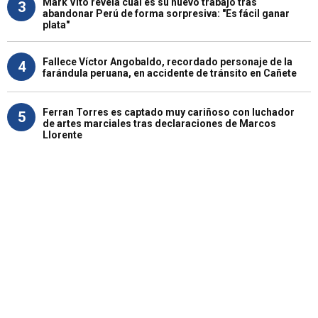
Mark Vito revela cuál es su nuevo trabajo tras
3
abandonar Perú de forma sorpresiva: "Es fácil ganar
plata"
Fallece Víctor Angobaldo, recordado personaje de la
4
farándula peruana, en accidente de tránsito en Cañete
Ferran Torres es captado muy cariñoso con luchador
5
de artes marciales tras declaraciones de Marcos
Llorente