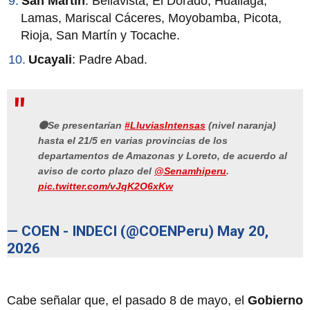
San Martín
: Bellavista, El Dorado, Huallaga,
Lamas, Mariscal Cáceres, Moyobamba, Picota,
Rioja, San Martín y Tocache.
Ucayali
: Padre Abad.
🟠Se presentarían
#LluviasIntensas
(nivel naranja)
hasta el 21/5 en varias provincias de los
departamentos de Amazonas y Loreto, de acuerdo al
aviso de corto plazo del
@Senamhiperu
.
pic.twitter.com/vJqK2O6xKw
— COEN - INDECI (@COENPeru)
May 20,
2026
Cabe señalar que, el pasado 8 de mayo, el
Gobierno