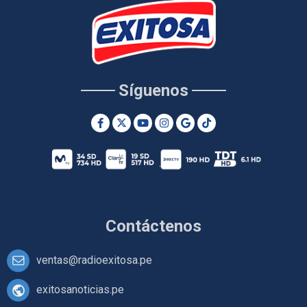
Síguenos
Contáctenos
ventas@radioexitosa.pe
exitosanoticias.pe