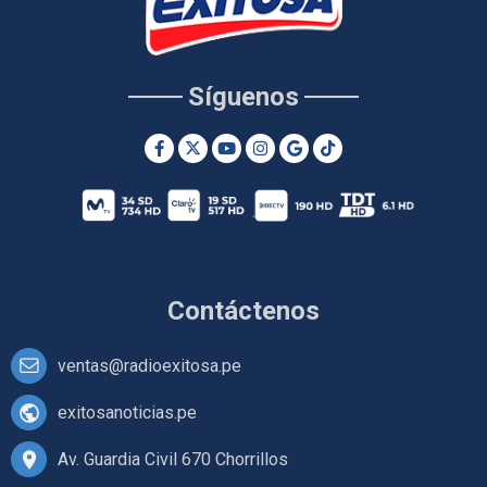
Síguenos
Contáctenos
ventas@radioexitosa.pe
exitosanoticias.pe
Av. Guardia Civil 670 Chorrillos