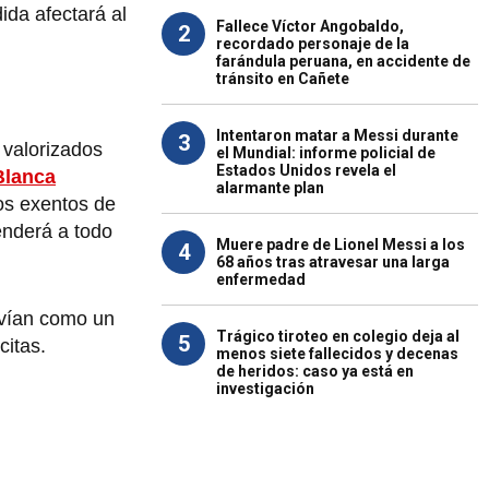
ida afectará al
Fallece Víctor Angobaldo,
2
recordado personaje de la
farándula peruana, en accidente de
tránsito en Cañete
Intentaron matar a Messi durante
3
 valorizados
el Mundial: informe policial de
Estados Unidos revela el
Blanca
alarmante plan
tos exentos de
enderá a todo
Muere padre de Lionel Messi a los
4
68 años tras atravesar una larga
enfermedad
rvían como un
Trágico tiroteo en colegio deja al
5
citas.
menos siete fallecidos y decenas
de heridos: caso ya está en
investigación