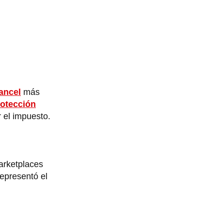
ancel
más
rotección
 el impuesto.
arketplaces
representó el