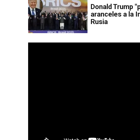
Donald Trump "
aranceles a la I
Rusia