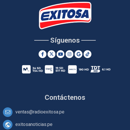
Síguenos
Contáctenos
ventas@radioexitosa.pe
exitosanoticias.pe