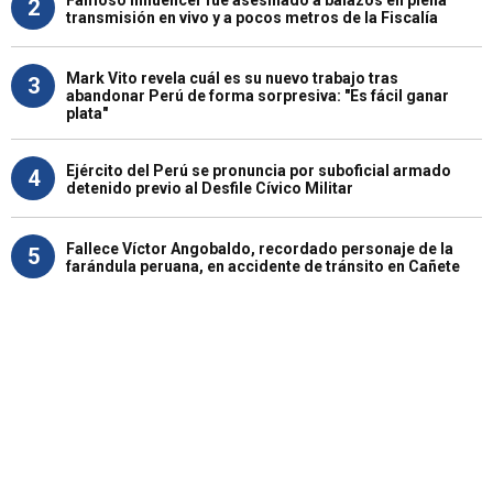
Famoso influencer fue asesinado a balazos en plena
2
transmisión en vivo y a pocos metros de la Fiscalía
Mark Vito revela cuál es su nuevo trabajo tras
3
abandonar Perú de forma sorpresiva: "Es fácil ganar
plata"
Ejército del Perú se pronuncia por suboficial armado
4
detenido previo al Desfile Cívico Militar
Fallece Víctor Angobaldo, recordado personaje de la
5
farándula peruana, en accidente de tránsito en Cañete