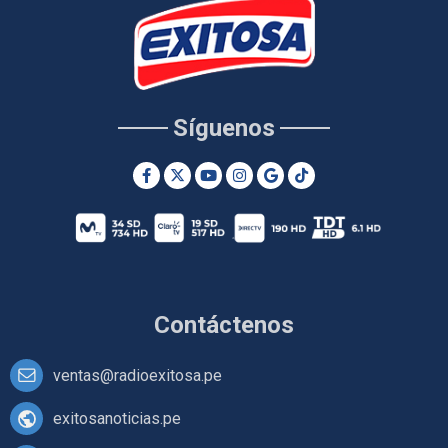
Síguenos
Contáctenos
ventas@radioexitosa.pe
exitosanoticias.pe