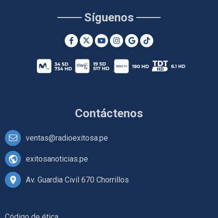
Síguenos
Contáctenos
ventas@radioexitosa.pe
exitosanoticias.pe
Av. Guardia Civil 670 Chorrillos
Código de ética