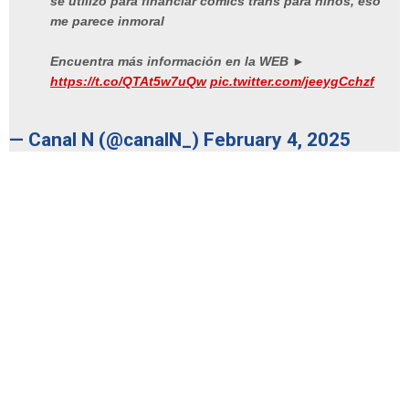
se utilizó para financiar comics trans para niños, eso
me parece inmoral
Encuentra más información en la WEB ►
https://t.co/QTAt5w7uQw
pic.twitter.com/jeeygCchzf
— Canal N (@canalN_)
February 4, 2025