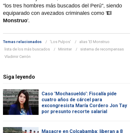
"los tres hombres más buscados del Perú", siendo
equiparado con avezados criminales como '
El
Monstruo
'.
Temas relacionados
'Los Pulpos'
alias 'El Monstruo
lista de los más buscados
Mininter
sistema de recompensas
Vladimir Cerrón
Siga leyendo
Caso 'Mochasueldo': Fiscalía pide
cuatro años de cárcel para
excongresista María Cordero Jon Tay
por presunto recorte salarial
Masacre en Colcabamba: liberan a 8