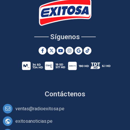
Síguenos
Contáctenos
ventas@radioexitosa.pe
exitosanoticias.pe