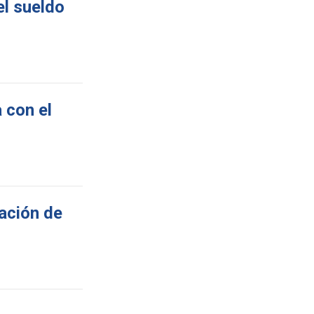
el sueldo
 con el
dación de