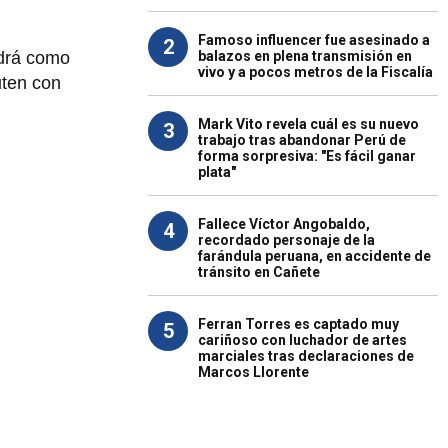
Famoso influencer fue asesinado a
2
balazos en plena transmisión en
ndrá como
vivo y a pocos metros de la Fiscalía
uten con
Mark Vito revela cuál es su nuevo
3
trabajo tras abandonar Perú de
forma sorpresiva: "Es fácil ganar
plata"
Fallece Víctor Angobaldo,
4
recordado personaje de la
farándula peruana, en accidente de
tránsito en Cañete
Ferran Torres es captado muy
5
cariñoso con luchador de artes
marciales tras declaraciones de
Marcos Llorente