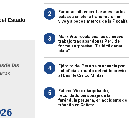
Famoso influencer fue asesinado a
2
balazos en plena transmisión en
del Estado
vivo y a pocos metros de la Fiscalía
Mark Vito revela cuál es su nuevo
3
trabajo tras abandonar Perú de
forma sorpresiva: "Es fácil ganar
plata"
esde las
Ejército del Perú se pronuncia por
4
suboficial armado detenido previo
rias.
al Desfile Cívico Militar
Fallece Víctor Angobaldo,
5
recordado personaje de la
farándula peruana, en accidente de
tránsito en Cañete
026