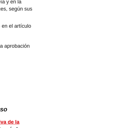
ía y en la
ces, según sus
en el artículo
 la aprobación
eso
va de la