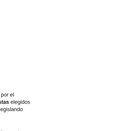
por el
stas
elegidos
legislando