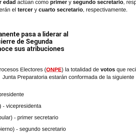
r edad
actúan como
primer
y
segundo secretario
, res
serán el
tercer
y
cuarto secretario
, respectivamente.
ente pasa a liderar al
cierre de Segunda
noce sus atribuciones
rocesos Electores (
ONPE
) la totalidad de
votos
que reci
a Junta Preparatoria estarán conformada de la siguiente
presidente
 - vicepresidenta
lar) - primer secretario
ierno) - segundo secretario