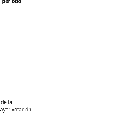
l
período
n
de la
ayor votación