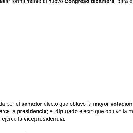
talar formalmente al nuevo
Congreso bicameral
para e
da por el
senador
electo que obtuvo la
mayor votació
jerce la
presidencia
; el
diputado
electo que obtuvo la m
n ejerce la
vicepresidencia
.