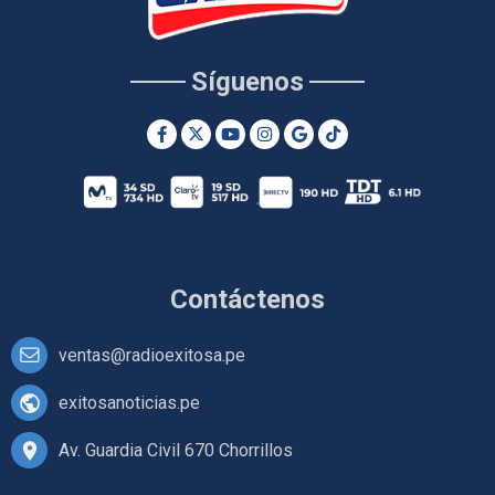
Síguenos
Contáctenos
ventas@radioexitosa.pe
exitosanoticias.pe
Av. Guardia Civil 670 Chorrillos