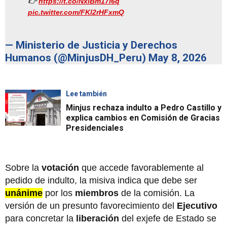
👉
https://t.co/NxiBm17l6q
pic.twitter.com/FKl2rHFxmQ
— Ministerio de Justicia y Derechos
Humanos (@MinjusDH_Peru)
May 8, 2026
Lee también
Minjus rechaza indulto a Pedro Castillo y
explica cambios en Comisión de Gracias
Presidenciales
Sobre la
votación
que accede favorablemente al
pedido de indulto, la misiva indica que debe ser
unánime
por los
miembros
de la comisión. La
versión de un presunto favorecimiento del
Ejecutivo
para concretar la
liberación
del exjefe de Estado se