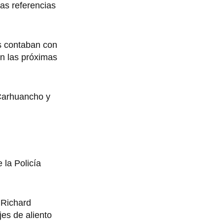
las referencias
es contaban con
en las próximas
 Carhuancho y
 la Policía
 Richard
es de aliento