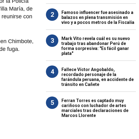
r la Policía
lla María, de
Famoso influencer fue asesinado a
2
 reunirse con
balazos en plena transmisión en
vivo y a pocos metros de la Fiscalía
Mark Vito revela cuál es su nuevo
3
 en Chimbote,
trabajo tras abandonar Perú de
forma sorpresiva: "Es fácil ganar
de fuga.
plata"
Fallece Víctor Angobaldo,
4
recordado personaje de la
farándula peruana, en accidente de
tránsito en Cañete
Ferran Torres es captado muy
5
cariñoso con luchador de artes
marciales tras declaraciones de
Marcos Llorente