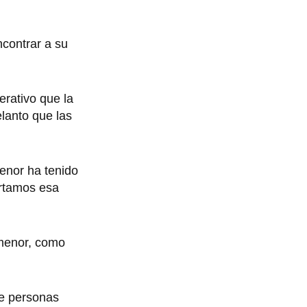
ncontrar a su
erativo que la
elanto que las
enor ha tenido
artamos esa
 menor, como
de personas