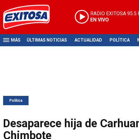
RADIO EXITOSA
95.5
EN VIVO
MÁS
ÚLTIMAS NOTICIAS
ACTUALIDAD
POLÍTICA
Política
Desaparece hija de Carhua
Chimbote