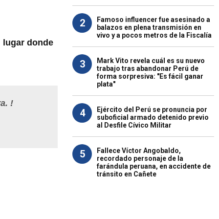
Famoso influencer fue asesinado a
2
balazos en plena transmisión en
vivo y a pocos metros de la Fiscalía
l lugar donde
Mark Vito revela cuál es su nuevo
3
trabajo tras abandonar Perú de
forma sorpresiva: "Es fácil ganar
plata"
a. !
Ejército del Perú se pronuncia por
4
suboficial armado detenido previo
al Desfile Cívico Militar
Fallece Víctor Angobaldo,
5
recordado personaje de la
farándula peruana, en accidente de
tránsito en Cañete