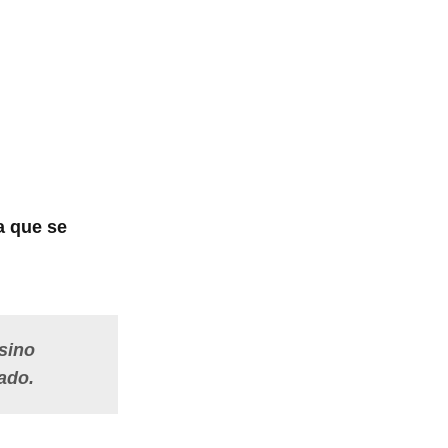
ca que se
sino
tado.