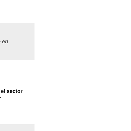
e en
el sector
r