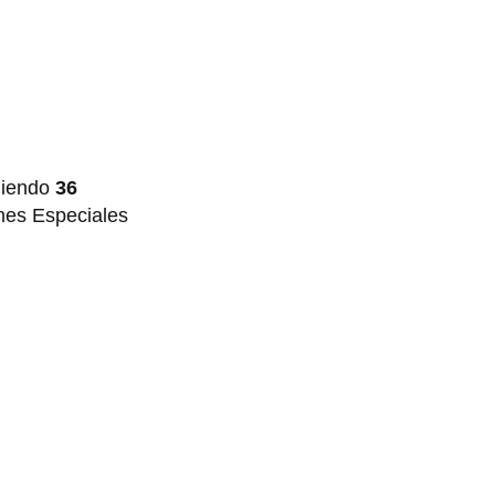
liendo
36
ones Especiales