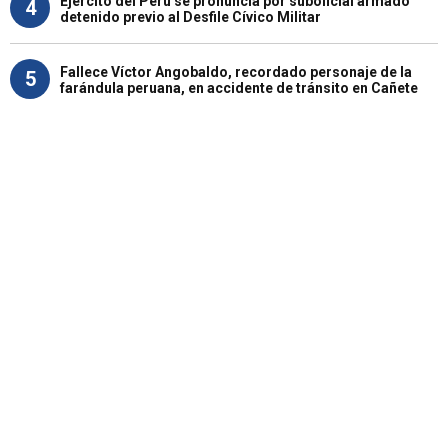
Ejército del Perú se pronuncia por suboficial armado
4
detenido previo al Desfile Cívico Militar
Fallece Víctor Angobaldo, recordado personaje de la
5
farándula peruana, en accidente de tránsito en Cañete