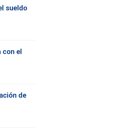
el sueldo
 con el
dación de