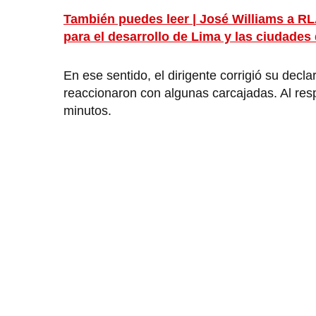
También puedes leer | José Williams a 
para el desarrollo de Lima y las ciudades 
En ese sentido, el dirigente corrigió su decla
reaccionaron con algunas carcajadas. Al resp
minutos.