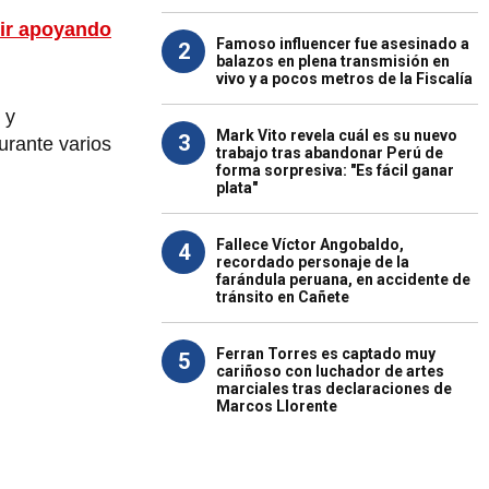
uir apoyando
Famoso influencer fue asesinado a
2
balazos en plena transmisión en
vivo y a pocos metros de la Fiscalía
 y
Mark Vito revela cuál es su nuevo
3
urante varios
trabajo tras abandonar Perú de
forma sorpresiva: "Es fácil ganar
plata"
Fallece Víctor Angobaldo,
4
recordado personaje de la
farándula peruana, en accidente de
tránsito en Cañete
Ferran Torres es captado muy
5
cariñoso con luchador de artes
marciales tras declaraciones de
Marcos Llorente