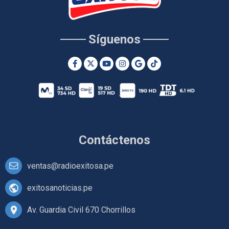
Síguenos
Contáctenos
ventas@radioexitosa.pe
exitosanoticias.pe
Av. Guardia Civil 670 Chorrillos