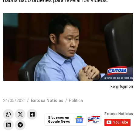
habría dado órdenes para revelar los videos.
kenji fujimori
24/05/2021 /
Exitosa Noticias
/
Política
Síguenos en
Google News