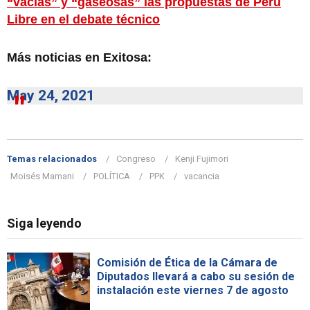
“vacías” y “gaseosas” las propuestas de Perú
Libre en el debate técnico
Más noticias en Exitosa:
May 24, 2021
Temas relacionados
Congreso
Kenji Fujimori
Moisés Mamani
POLÍTICA
PPK
vacancia
Siga leyendo
Comisión de Ética de la Cámara de
Diputados llevará a cabo su sesión de
instalación este viernes 7 de agosto