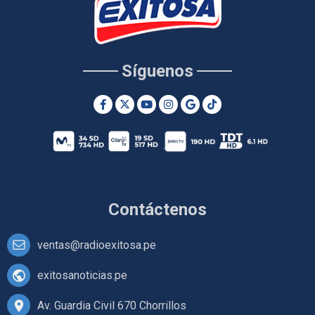
Síguenos
Contáctenos
ventas@radioexitosa.pe
exitosanoticias.pe
Av. Guardia Civil 670 Chorrillos