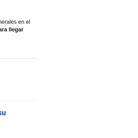
nerales en el
ara llegar
su