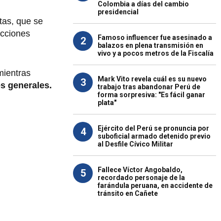
Colombia a días del cambio
presidencial
stas, que se
ecciones
Famoso influencer fue asesinado a
2
balazos en plena transmisión en
vivo y a pocos metros de la Fiscalía
mientras
Mark Vito revela cuál es su nuevo
3
s generales.
trabajo tras abandonar Perú de
forma sorpresiva: "Es fácil ganar
plata"
Ejército del Perú se pronuncia por
4
suboficial armado detenido previo
al Desfile Cívico Militar
Fallece Víctor Angobaldo,
5
recordado personaje de la
farándula peruana, en accidente de
tránsito en Cañete