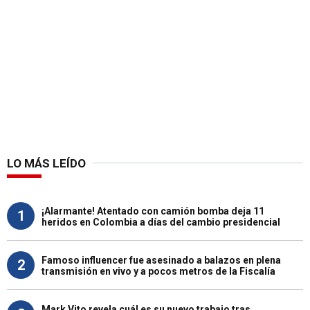
LO MÁS LEÍDO
¡Alarmante! Atentado con camión bomba deja 11
1
heridos en Colombia a días del cambio presidencial
Famoso influencer fue asesinado a balazos en plena
2
transmisión en vivo y a pocos metros de la Fiscalía
Mark Vito revela cuál es su nuevo trabajo tras