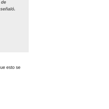
 de
 señaló.
que esto se