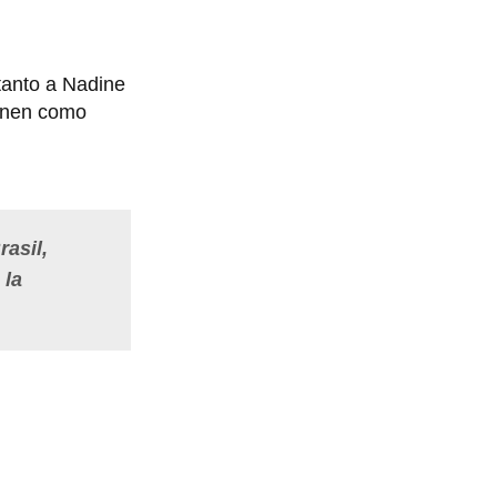
tanto a Nadine
ienen como
asil,
 la