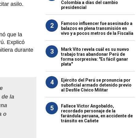
Colombia a días del cambio
tar asilo.
presidencial
Famoso influencer fue asesinado a
2
balazos en plena transmisión en
vivo y a pocos metros de la Fiscalía
nó que la
ú. Explicó
Mark Vito revela cuál es su nuevo
itiera durante
3
trabajo tras abandonar Perú de
forma sorpresiva: "Es fácil ganar
plata"
Ejército del Perú se pronuncia por
4
suboficial armado detenido previo
de
al Desfile Cívico Militar
 de la
una
Fallece Víctor Angobaldo,
5
recordado personaje de la
a o
farándula peruana, en accidente de
tránsito en Cañete