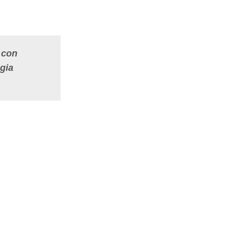
 con
egia