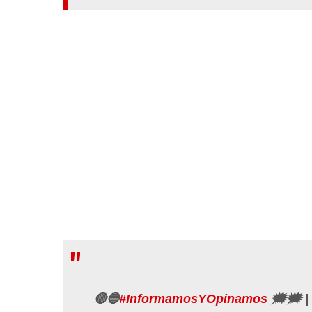
🔴🔵
#InformamosYOpinamos
🗯🗯 | 