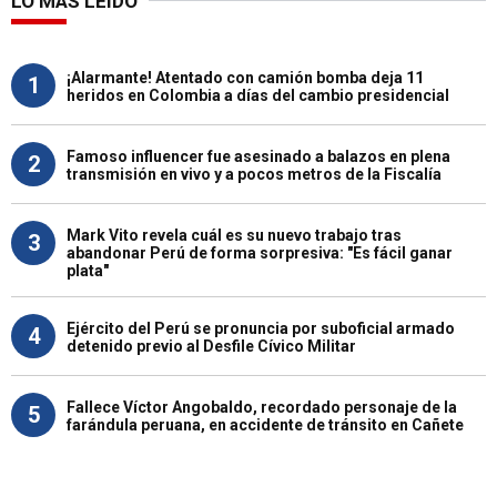
LO MÁS LEÍDO
¡Alarmante! Atentado con camión bomba deja 11
1
heridos en Colombia a días del cambio presidencial
Famoso influencer fue asesinado a balazos en plena
2
transmisión en vivo y a pocos metros de la Fiscalía
Mark Vito revela cuál es su nuevo trabajo tras
3
abandonar Perú de forma sorpresiva: "Es fácil ganar
plata"
Ejército del Perú se pronuncia por suboficial armado
4
detenido previo al Desfile Cívico Militar
Fallece Víctor Angobaldo, recordado personaje de la
5
farándula peruana, en accidente de tránsito en Cañete