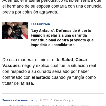
Además, el material periodístico también señala que
el hermano de su esposa contaría con una denuncia
previa por colusión agravada.
Lee también
'Ley Antauro': Defensa de Alberto
Fujimori apelaría a una garantía
constitucional contra proyecto que
impediría su candidatura
De esta manera, el ministro de
Salud
,
César
Vásquez
, negó y explicó cuál fue la situación real
con respecto a su cuñado señalado por haber
contratado con el
Estado
cuando ya fungía como
titular del
Minsa
.
Temas relacionados
ARCC
César Vásquez