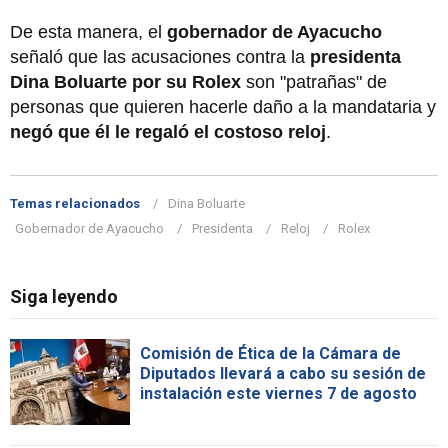
De esta manera, el
gobernador de Ayacucho
señaló que las acusaciones contra la
presidenta
Dina Boluarte por su Rolex
son "patrañas" de
personas que quieren hacerle daño a la mandataria y
negó que él le regaló el costoso reloj
.
Temas relacionados
Dina Boluarte
Gobernador de Ayacucho
Presidenta
Reloj
Rolex
Siga leyendo
Comisión de Ética de la Cámara de
Diputados llevará a cabo su sesión de
instalación este viernes 7 de agosto