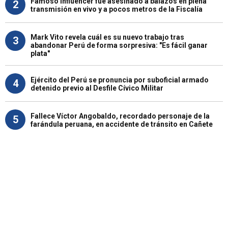
Famoso influencer fue asesinado a balazos en plena
2
transmisión en vivo y a pocos metros de la Fiscalía
Mark Vito revela cuál es su nuevo trabajo tras
3
abandonar Perú de forma sorpresiva: "Es fácil ganar
plata"
Ejército del Perú se pronuncia por suboficial armado
4
detenido previo al Desfile Cívico Militar
Fallece Víctor Angobaldo, recordado personaje de la
5
farándula peruana, en accidente de tránsito en Cañete