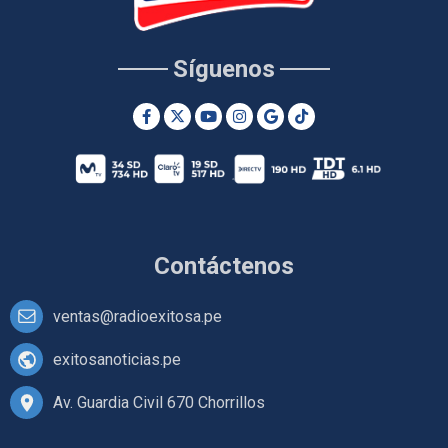
Síguenos
Contáctenos
ventas@radioexitosa.pe
exitosanoticias.pe
Av. Guardia Civil 670 Chorrillos