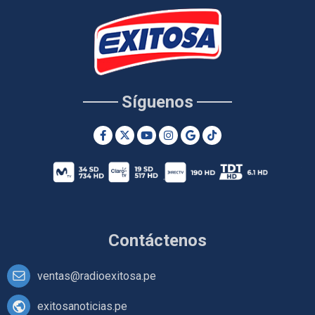
Síguenos
Contáctenos
ventas@radioexitosa.pe
exitosanoticias.pe