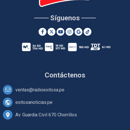
Síguenos
Contáctenos
ventas@radioexitosa.pe
exitosanoticias.pe
Av. Guardia Civil 670 Chorrillos