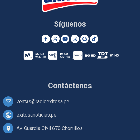
Síguenos
Contáctenos
ventas@radioexitosa.pe
exitosanoticias.pe
Av. Guardia Civil 670 Chorrillos