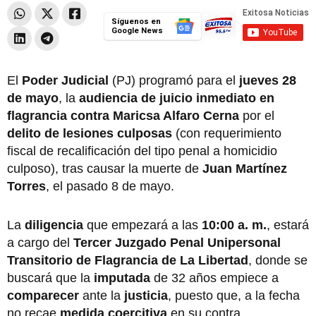
Síguenos en
Google News
El
Poder Judicial
(PJ) programó para el
jueves 28
de mayo
, la
audiencia de juicio inmediato en
flagrancia contra Maricsa Alfaro Cerna
por el
delito de lesiones culposas
(con requerimiento
fiscal de recalificación del tipo penal a homicidio
culposo), tras causar la muerte de
Juan Martínez
Torres
, el pasado 8 de mayo.
La
diligencia
que empezará a las
10:00 a. m.
,
estará
a cargo del
Tercer Juzgado Penal Unipersonal
Transitorio de Flagrancia de La Libertad
, donde se
buscará que la
imputada
de 32 años empiece a
comparecer
ante la
justicia
, puesto que, a la fecha
no recae
medida coercitiva
en su contra.