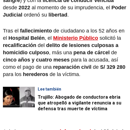
sangre
) y con la
licencia de conducir vencida
desde
2022
al momento de su imprudencia, el
Poder
Judicial
ordenó su
libertad
.
Tras el
fallecimiento
de ciudadano a los 52 años en
el
Hospital Belén
, el
Ministerio Público
solicitó
la
recalificación
del
delito de lesiones culposas a
homicidio culposo
, más una
pena de cárcel
de
cinco años y cuatro meses
para la acusada, así
como el pago de una
reparación civil
de
S/ 329 280
para los
herederos
de la víctima.
Lee también
Trujillo: Abogado de conductora ebria
que atropelló a vigilante renuncia a su
defensa tras muerte de víctima