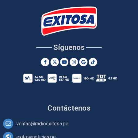
Síguenos
Contáctenos
ventas@radioexitosa.pe
exitosanoticias.pe