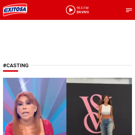
95.5 FM
EN VIVO
#CASTING
¡Impresionada!