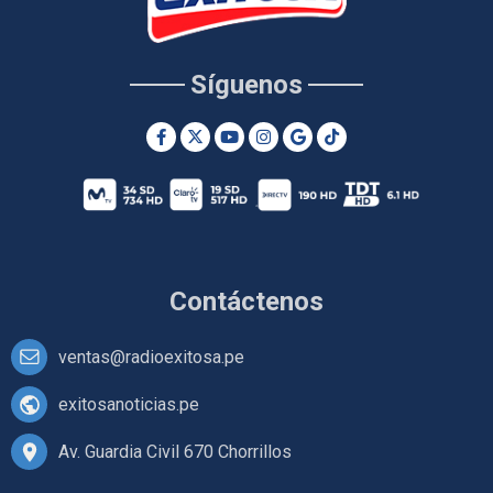
Síguenos
Contáctenos
ventas@radioexitosa.pe
exitosanoticias.pe
Av. Guardia Civil 670 Chorrillos