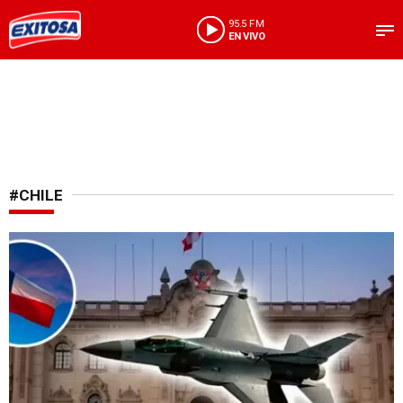
95.5 FM
EN VIVO
#CHILE
Poderío aéreo