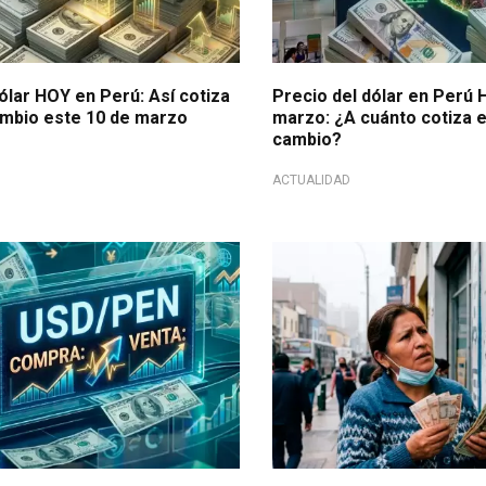
ólar HOY en Perú: Así cotiza
Precio del dólar en Perú 
cambio este 10 de marzo
marzo: ¿A cuánto cotiza e
cambio?
ACTUALIDAD
 alza
Variación al alza