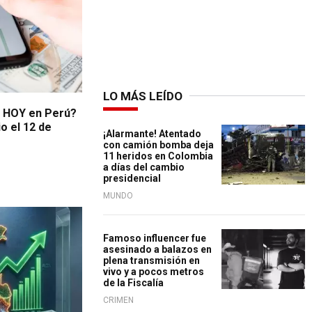
LO MÁS LEÍDO
R HOY en Perú?
io el 12 de
¡Alarmante! Atentado
con camión bomba deja
11 heridos en Colombia
a días del cambio
presidencial
MUNDO
Famoso influencer fue
asesinado a balazos en
plena transmisión en
vivo y a pocos metros
de la Fiscalía
CRIMEN