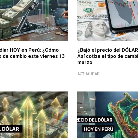
dólar HOY en Perú: ¿Cómo
¿Bajó el precio del DÓLA
po de cambio este viernes 13
Así cotiza el tipo de camb
marzo
ACTUALIDAD
l alza?
Valor de la divisa