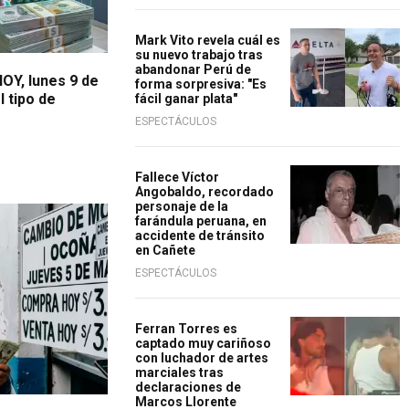
Mark Vito revela cuál es
su nuevo trabajo tras
abandonar Perú de
HOY, lunes 9 de
forma sorpresiva: "Es
l tipo de
fácil ganar plata"
ESPECTÁCULOS
Fallece Víctor
Angobaldo, recordado
personaje de la
farándula peruana, en
accidente de tránsito
en Cañete
ESPECTÁCULOS
Ferran Torres es
captado muy cariñoso
con luchador de artes
marciales tras
declaraciones de
Marcos Llorente