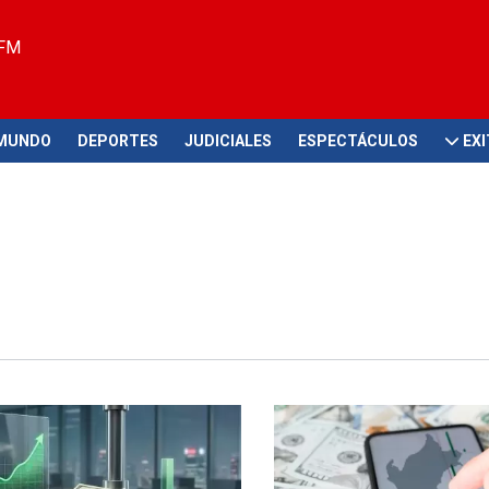
 FM
MUNDO
DEPORTES
JUDICIALES
ESPECTÁCULOS
EX
ivisa
Dólar Sunat y paralelo