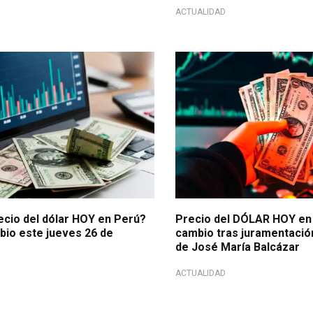
ACTUALIDAD
unat y paralelo
Cotización del día
ecio del dólar HOY en Perú?
Precio del DÓLAR HOY en 
bio este jueves 26 de
cambio tras juramentació
de José María Balcázar
ACTUALIDAD