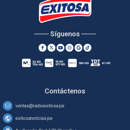
Síguenos
Contáctenos
ventas@radioexitosa.pe
exitosanoticias.pe