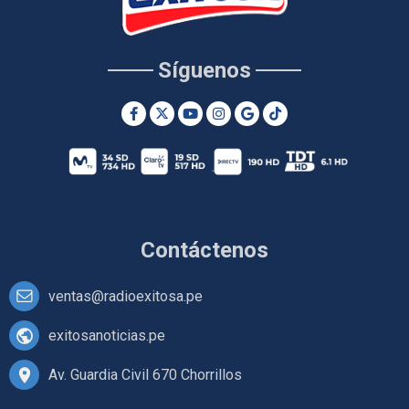
Síguenos
Contáctenos
ventas@radioexitosa.pe
exitosanoticias.pe
Av. Guardia Civil 670 Chorrillos