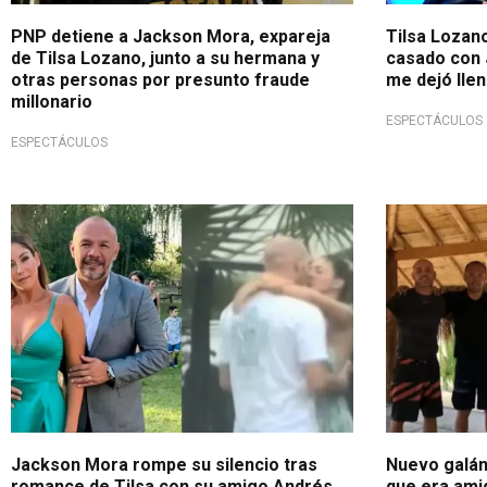
PNP detiene a Jackson Mora, expareja
Tilsa Lozan
de Tilsa Lozano, junto a su hermana y
casado con 
otras personas por presunto fraude
me dejó lle
millonario
ESPECTÁCULOS
ESPECTÁCULOS
¡Aclara la situación!
¡Se pronunci
Jackson Mora rompe su silencio tras
Nuevo galán
romance de Tilsa con su amigo Andrés
que era ami