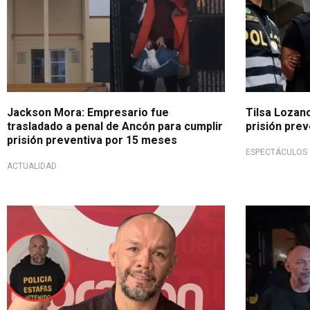
Jackson Mora: Empresario fue
Tilsa Lozano
trasladado a penal de Ancón para cumplir
prisión pre
prisión preventiva por 15 meses
ESPECTÁCULOS
ACTUALIDAD
Realizaban transferencias ilícitas
Presunto fra