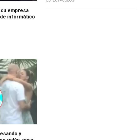
ESPECTÁCULOS
n su empresa
ude informático
besando y
vo galán, pero