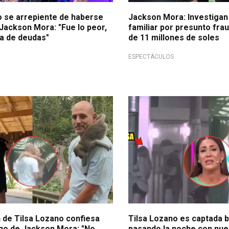
o se arrepiente de haberse
Jackson Mora: Investiga
Jackson Mora: "Fue lo peor,
familiar por presunto fra
na de deudas"
de 11 millones de soles
ESPECTÁCULOS
a!
¡A la friendzone!
 de Tilsa Lozano confiesa
Tilsa Lozano es captada 
go de Jackson Mora: "No
pasando la noche con nue