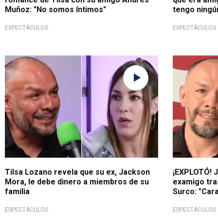
Muñoz: "No somos íntimos"
tengo ningú
ESPECTÁCULOS
ESPECTÁCULOS
¡Qué fuerte!
Despotricó 
Tilsa Lozano revela que su ex, Jackson
¡EXPLOTÓ! 
Mora, le debe dinero a miembros de su
examigo tra
familia
Surco: "Car
ESPECTÁCULOS
ESPECTÁCULOS