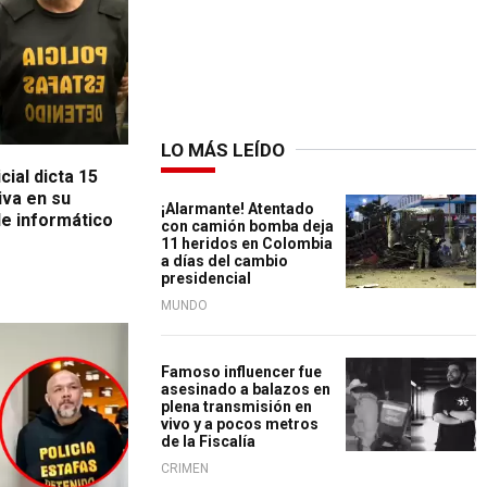
LO MÁS LEÍDO
ial dicta 15
iva en su
¡Alarmante! Atentado
de informático
con camión bomba deja
11 heridos en Colombia
a días del cambio
presidencial
MUNDO
so
Famoso influencer fue
asesinado a balazos en
plena transmisión en
vivo y a pocos metros
de la Fiscalía
CRIMEN