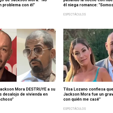
n problema con él"
él niega romance: "Somo
ESPECTÁCULOS
con todo
¡Qué fuerte!
Jackson Mora DESTRUYE a su
Tilsa Lozano confiesa qu
s desalojo de vivienda en
Jackson Mora fue un grav
achoso"
con quién me casé"
ESPECTÁCULOS