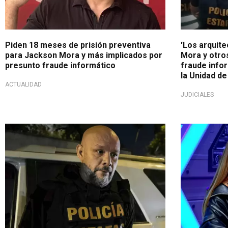
Piden 18 meses de prisión preventiva
'Los arquite
para Jackson Mora y más implicados por
Mora y otro
presunto fraude informático
fraude info
la Unidad de
ACTUALIDAD
JUDICIALES
En la cuerda floja
¡Dispara cont