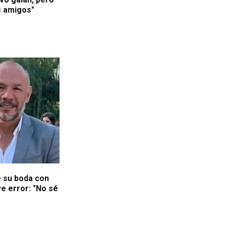
s amigos"
e su boda con
e error: "No sé