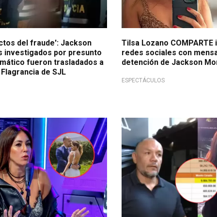
ctos del fraude': Jackson
Tilsa Lozano COMPARTE 
s investigados por presunto
redes sociales con mensa
rmático fueron trasladados a
detención de Jackson Mo
 Flagrancia de SJL
ESPECTÁCULOS
ra su ex!
Piden congelar sus cuentas