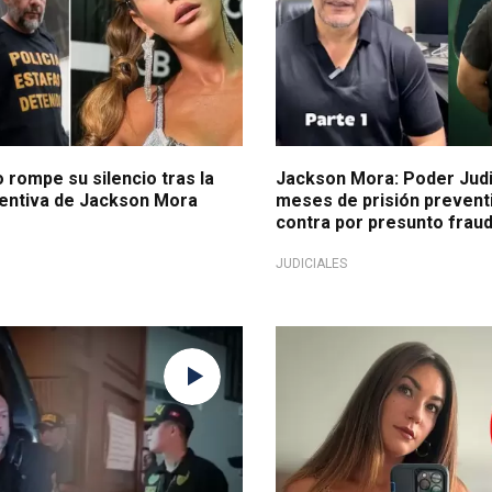
 rompe su silencio tras la
Jackson Mora: Poder Judic
ventiva de Jackson Mora
meses de prisión prevent
contra por presunto frau
JUDICIALES
ude informático
Ante detención de su exespo