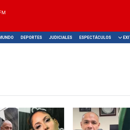
 FM
MUNDO
DEPORTES
JUDICIALES
ESPECTÁCULOS
EX
lémica
¡Se va a la cárcel!