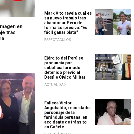
Mark Vito revela cuál es
su nuevo trabajo tras
abandonar Perú de
imagen en
forma sorpresiva: "Es
je tras
fácil ganar plata"
ra
ESPECTÁCULOS
Ejército del Perú se
pronuncia por
suboficial armado
detenido previo al
Desfile Cívico Militar
ACTUALIDAD
Fallece Víctor
Angobaldo, recordado
personaje de la
farándula peruana, en
accidente de tránsito
en Cañete