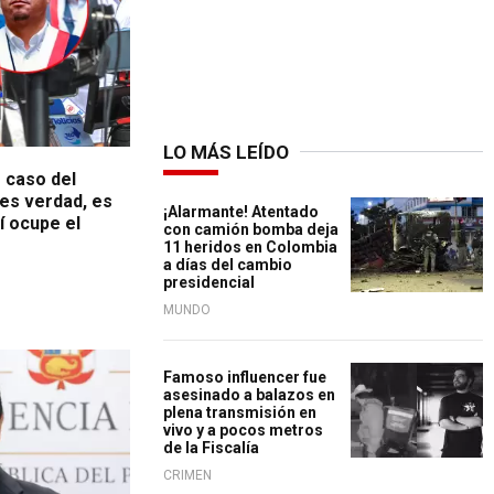
LO MÁS LEÍDO
 caso del
 es verdad, es
¡Alarmante! Atentado
í ocupe el
con camión bomba deja
11 heridos en Colombia
a días del cambio
presidencial
MUNDO
Famoso influencer fue
asesinado a balazos en
plena transmisión en
vivo y a pocos metros
de la Fiscalía
CRIMEN