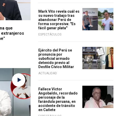
Mark Vito revela cuál es
su nuevo trabajo tras
abandonar Perú de
forma sorpresiva: "Es
rma que
fácil ganar plata"
 extranjeros
ESPECTÁCULOS
me"
Ejército del Perú se
pronuncia por
suboficial armado
detenido previo al
Desfile Cívico Militar
jos
ACTUALIDAD
Fallece Víctor
Angobaldo, recordado
personaje de la
farándula peruana, en
accidente de tránsito
en Cañete