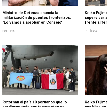
Ministro de Defensa anuncia la
Keiko Fujimo
militarización de puentes fronterizos:
supervisar 
"Lo vamos a aprobar en Consejo"
frente al f
POLÍTICA
POLÍTICA
Emotiva llegada
Decisión fami
Retornan al país 10 peruanos que lo
Keiko Fujimo
perdieron todo por terremotos en
sus hijas en