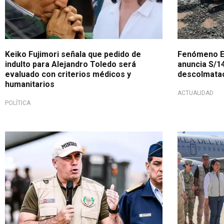
Keiko Fujimori señala que pedido de
Fenómeno El
indulto para Alejandro Toledo será
anuncia S/1
evaluado con criterios médicos y
descolmatac
humanitarios
ACTUALIDAD
POLÍTICA
Nuevas normativas
Visita oficial