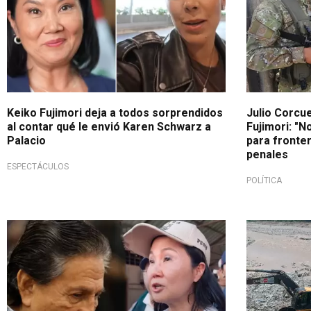
Keiko Fujimori deja a todos sorprendidos
Julio Corcu
al contar qué le envió Karen Schwarz a
Fujimori: "N
Palacio
para fronter
penales
ESPECTÁCULOS
POLÍTICA
Debate político
Preparación