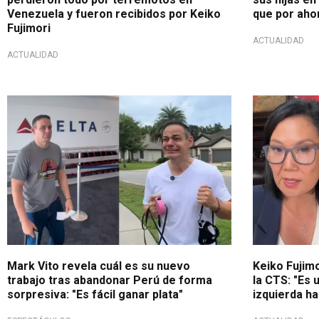
Venezuela y fueron recibidos por Keiko
que por aho
Fujimori
ACTUALIDAD
ACTUALIDAD
¿A qué se dedica?
Mensaje pres
Mark Vito revela cuál es su nuevo
Keiko Fujim
trabajo tras abandonar Perú de forma
la CTS: "Es 
sorpresiva: "Es fácil ganar plata"
izquierda h