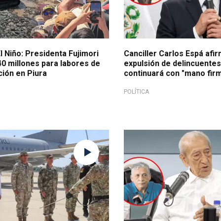
 Niño: Presidenta Fujimori
Canciller Carlos Espá afi
40 millones para labores de
expulsión de delincuentes
ión en Piura
continuará con "mano fir
POLÍTICA
Revela discrepancias entre hi