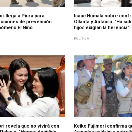
ri llega a Piura para
Isaac Humala sobre confr
acciones de prevención
Ollanta y Antauro: "Ha sid
enómeno El Niño
hijos exigían la herencia"
POLÍTICA
liar
Lucha contra la criminalidad
ri revela que no vivirá con
Keiko Fujimori confirma q
 Palacio: "Hemos decidido
Armadas saldrán a patrulla