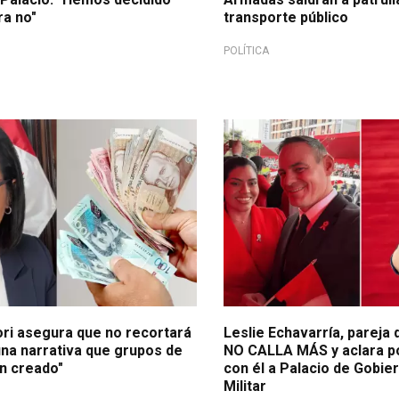
ra no"
transporte público
POLÍTICA
idencial en vivo
A través de un video
ori asegura que no recortará
Leslie Echavarría, pareja 
una narrativa que grupos de
NO CALLA MÁS y aclara po
an creado"
con él a Palacio de Gobie
Militar