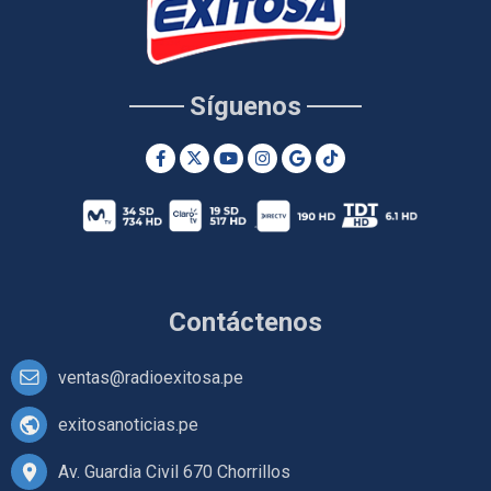
Síguenos
Contáctenos
ventas@radioexitosa.pe
exitosanoticias.pe
Av. Guardia Civil 670 Chorrillos