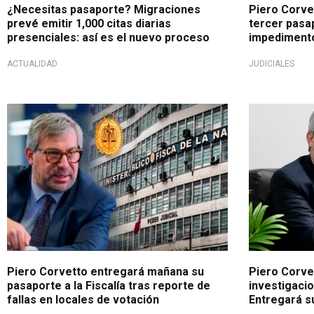
¿Necesitas pasaporte? Migraciones
Piero Corvet
prevé emitir 1,000 citas diarias
tercer pasa
presenciales: así es el nuevo proceso
impedimento 
ACTUALIDAD
JUDICIALES
Cercanía judicial
PNP le extrem
Piero Corvetto entregará mañana su
Piero Corvet
pasaporte a la Fiscalía tras reporte de
investigaci
fallas en locales de votación
Entregará su