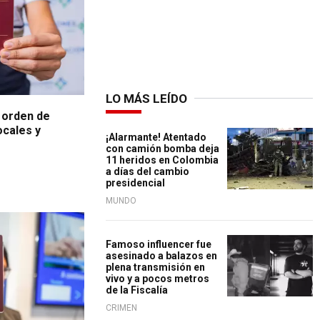
LO MÁS LEÍDO
 orden de
ocales y
¡Alarmante! Atentado
con camión bomba deja
11 heridos en Colombia
a días del cambio
presidencial
MUNDO
Famoso influencer fue
asesinado a balazos en
plena transmisión en
vivo y a pocos metros
de la Fiscalía
CRIMEN