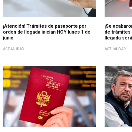
¡Atención! Trámites de pasaporte por
¡Se acabaron
orden de llegada inician HOY lunes 1 de
de trámites
junio
llegada será
ACTUALIDAD
ACTUALIDAD
Conoce cómo realizar el tramite presencial
Importante d