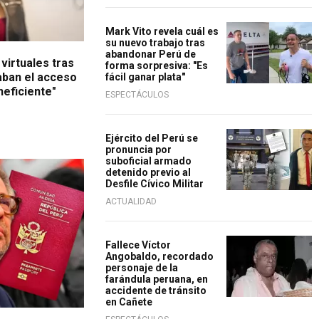
Mark Vito revela cuál es
su nuevo trabajo tras
abandonar Perú de
virtuales tras
forma sorpresiva: "Es
taban el acceso
fácil ganar plata"
neficiente"
ESPECTÁCULOS
Ejército del Perú se
pronuncia por
suboficial armado
detenido previo al
Desfile Cívico Militar
ACTUALIDAD
Fallece Víctor
Angobaldo, recordado
personaje de la
farándula peruana, en
accidente de tránsito
en Cañete