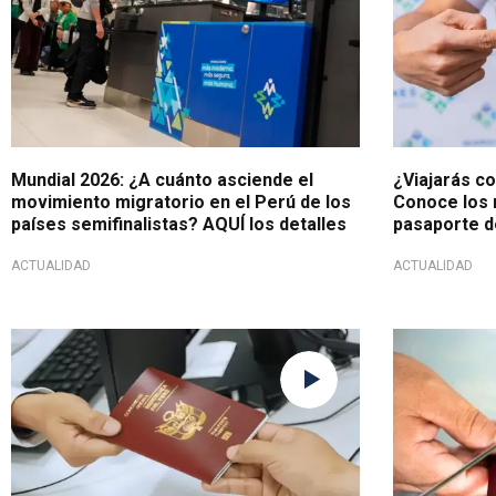
Mundial 2026: ¿A cuánto asciende el
¿Viajarás co
movimiento migratorio en el Perú de los
Conoce los r
países semifinalistas? AQUÍ los detalles
pasaporte d
ACTUALIDAD
ACTUALIDAD
Se acabaron las citas virtuales
Nueva modal