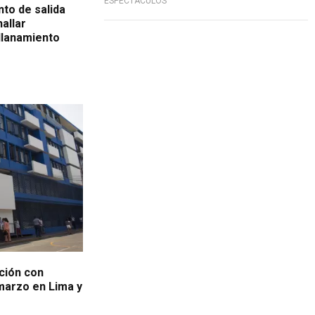
ESPECTÁCULOS
nto de salida
allar
llanamiento
ca
ción con
 marzo en Lima y