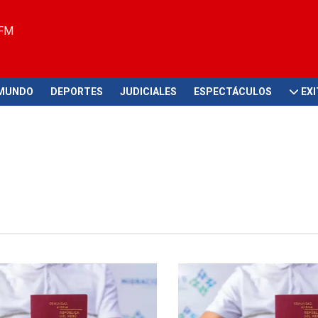
 FM
MUNDO
DEPORTES
JUDICIALES
ESPECTÁCULOS
EX
dres de familia!
Se acabaron las citas virtuales