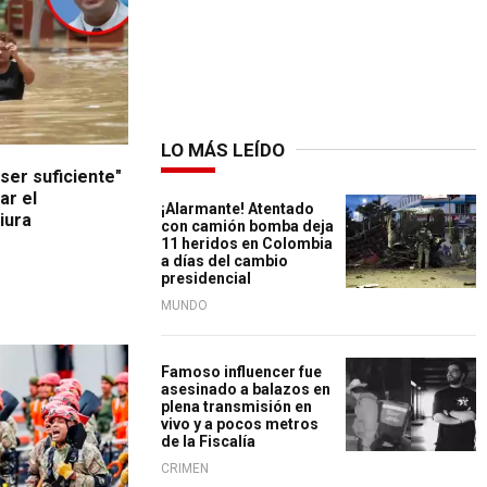
LO MÁS LEÍDO
 ser suficiente"
ar el
¡Alarmante! Atentado
iura
con camión bomba deja
11 heridos en Colombia
a días del cambio
presidencial
MUNDO
Famoso influencer fue
asesinado a balazos en
plena transmisión en
vivo y a pocos metros
de la Fiscalía
CRIMEN