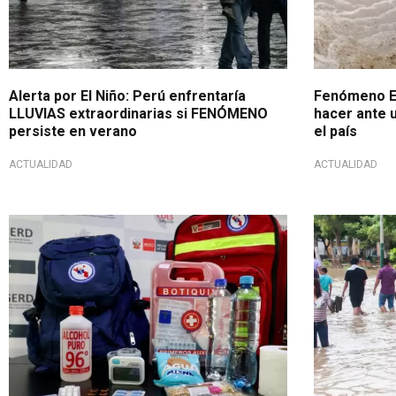
Alerta por El Niño: Perú enfrentaría
Fenómeno El
LLUVIAS extraordinarias si FENÓMENO
hacer ante 
persiste en verano
el país
ACTUALIDAD
ACTUALIDAD
Medidas de prevención
Llamado a la