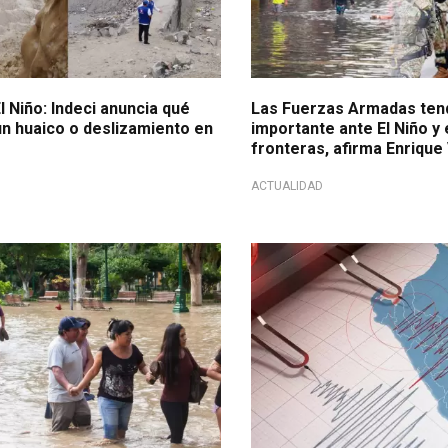
 Niño: Indeci anuncia qué
Las Fuerzas Armadas tend
un huaico o deslizamiento en
importante ante El Niño y 
fronteras, afirma Enriqu
ACTUALIDAD
s autoridades
Tomar precauciones