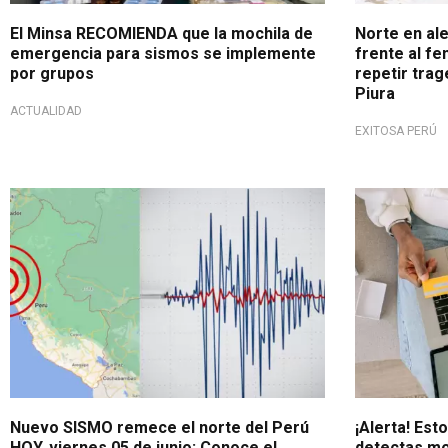
El Minsa RECOMIENDA que la mochila de
Norte en ale
emergencia para sismos se implemente
frente al fe
por grupos
repetir trag
Piura
ACTUALIDAD
EXITOSA PERÚ
Tomar precauciones
Atención us
Nuevo SISMO remece el norte del Perú
¡Alerta! Est
HOY, viernes 05 de junio: Conoce el
detectas mo