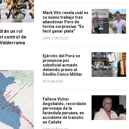
Mark Vito revela cuál es
su nuevo trabajo tras
abandonar Perú de
forma sorpresiva: "Es
rán un rol
fácil ganar plata"
el control de
ESPECTÁCULOS
e Valderrama
Ejército del Perú se
pronuncia por
suboficial armado
detenido previo al
Desfile Cívico Militar
ACTUALIDAD
Fallece Víctor
Angobaldo, recordado
personaje de la
farándula peruana, en
accidente de tránsito
en Cañete