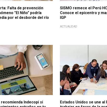
rta: Falta de prevención
SISMO remece el Perú HOY
nómeno "El Niño" podría
Conoce el epicentro y mag
edia por el desborde del río
IGP
ACTUALIDAD
uarios
Prevención para la población
o recomienda Indecopi si
Estados Unidos se une al
vimientos extraños en tu
trabajar en favor de la p