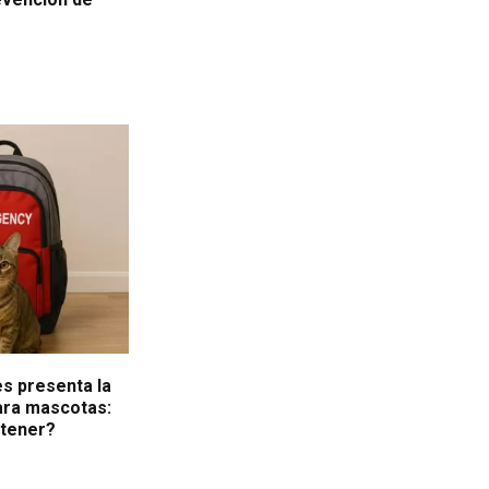
es
es presenta la
ara mascotas:
ntener?