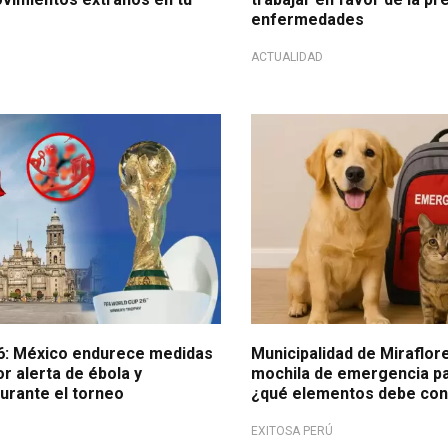
enfermedades
ACTUALIDAD
eocupación.
Acción en favor de los animal
6: México endurece medidas
Municipalidad de Miraflor
or alerta de ébola y
mochila de emergencia p
urante el torneo
¿qué elementos debe co
EXITOSA PERÚ