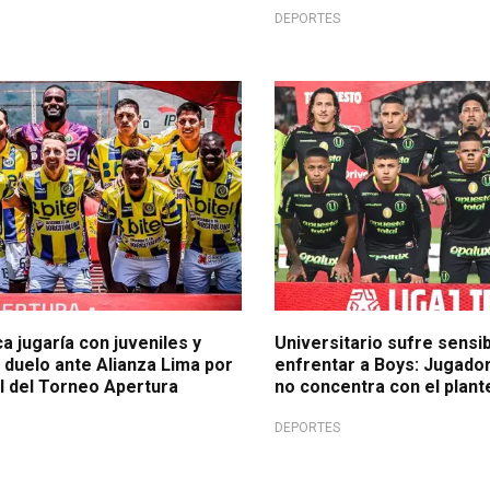
DEPORTES
económica
Cambios en la delantera
 jugaría con juveniles y
Universitario sufre sensib
 duelo ante Alianza Lima por
enfrentar a Boys: Jugador
al del Torneo Apertura
no concentra con el plant
DEPORTES