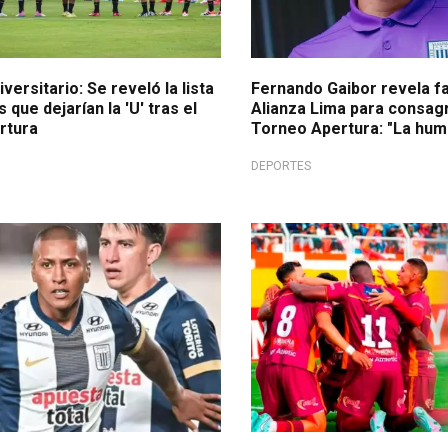
versitario: Se reveló la lista
Fernando Gaibor revela f
 que dejarían la 'U' tras el
Alianza Lima para consag
ertura
Torneo Apertura: "La hum
DEPORTES
o
Reclamo por arbitraje