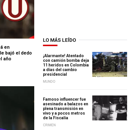
LO MÁS LEÍDO
á en
le bajó el dedo
¡Alarmante! Atentado
el año
con camión bomba deja
11 heridos en Colombia
a días del cambio
presidencial
MUNDO
Famoso influencer fue
asesinado a balazos en
plena transmisión en
vivo y a pocos metros
de la Fiscalía
CRIMEN