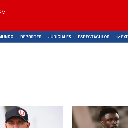
 FM
MUNDO
DEPORTES
JUDICIALES
ESPECTÁCULOS
EX
a más de uno
No va más