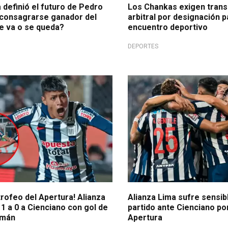
 definió el futuro de Pedro
Los Chankas exigen trans
 consagrarse ganador del
arbitral por designación p
e va o se queda?
encuentro deportivo
DEPORTES
en Cusco
Alerta blanquiazul
 trofeo del Apertura! Alianza
Alianza Lima sufre sensibl
1 a 0 a Cienciano con gol de
partido ante Cienciano po
amán
Apertura