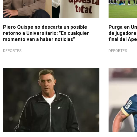
Piero Quispe no descarta un posible
Purga en Uni
retorno a Universitario: "En cualquier
de jugadores
momento van a haber noticias"
final del Ap
DEPORTES
DEPORTES
Sorprendió a todos
Todo cerrad