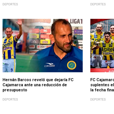
DEPORTES
DEPORTES
Revelación indecisa
Por crisis 
Hernán Barcos reveló que dejaría FC
FC Cajamarca
Cajamarca ante una reducción de
suplentes el
presupuesto
la fecha fin
DEPORTES
DEPORTES