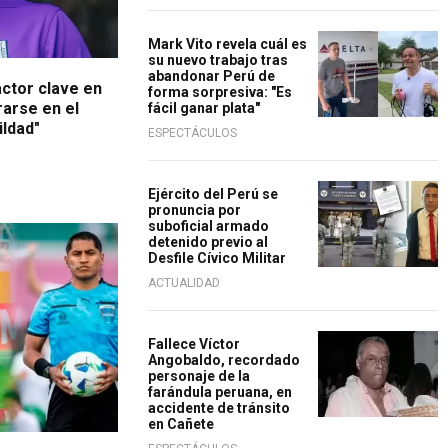
Mark Vito revela cuál es
su nuevo trabajo tras
abandonar Perú de
actor clave en
forma sorpresiva: "Es
rarse en el
fácil ganar plata"
ildad"
ESPECTÁCULOS
Ejército del Perú se
pronuncia por
suboficial armado
detenido previo al
Desfile Cívico Militar
ACTUALIDAD
Fallece Víctor
Angobaldo, recordado
personaje de la
farándula peruana, en
accidente de tránsito
en Cañete