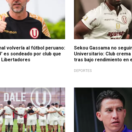
al volvería al fútbol peruano:
Sekou Gassama no seguir
U' es sondeado por club que
Universitario: Club crema 
a Libertadores
tras bajo rendimiento en 
DEPORTES
o
Claro y sincero