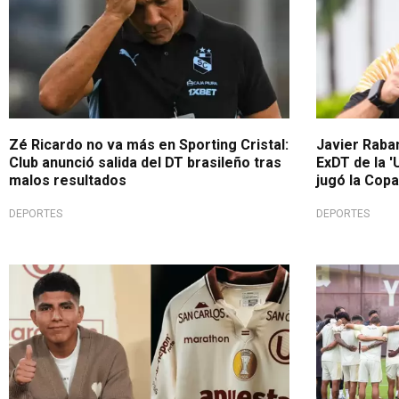
Zé Ricardo no va más en Sporting Cristal:
Javier Raban
Club anunció salida del DT brasileño tras
ExDT de la '
malos resultados
jugó la Cop
DEPORTES
DEPORTES
¿Llega para el Clausura?
Está decidid