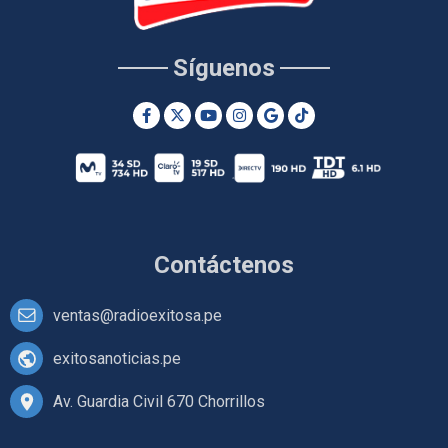
Síguenos
Contáctenos
ventas@radioexitosa.pe
exitosanoticias.pe
Av. Guardia Civil 670 Chorrillos