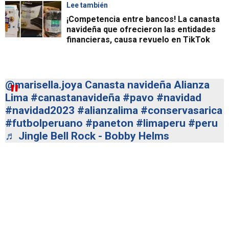
Lee también
¡Competencia entre bancos! La canasta
navideña que ofrecieron las entidades
financieras, causa revuelo en TikTok
@marisella.joya
Canasta navideña Alianza
Lima
#canastanavideña
#pavo
#navidad
#navidad2023
#alianzalima
#conservasarica
#futbolperuano
#paneton
#limaperu
#peru
♬ Jingle Bell Rock - Bobby Helms