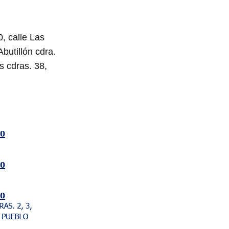
0, calle Las
Abutillón cdra.
s cdras. 38,