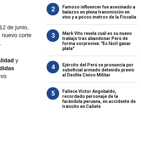
Famoso influencer fue asesinado a
2
balazos en plena transmisión en
vivo y a pocos metros de la Fiscalía
12 de junio,
Mark Vito revela cuál es su nuevo
3
 nuevo corte
trabajo tras abandonar Perú de
.
forma sorpresiva: "Es fácil ganar
plata"
alidad
y
Ejército del Perú se pronuncia por
4
didas
suboficial armado detenido previo
al Desfile Cívico Militar
ros
Fallece Víctor Angobaldo,
5
recordado personaje de la
farándula peruana, en accidente de
tránsito en Cañete