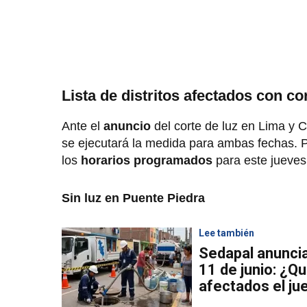
Lista de distritos afectados con cor
Ante el
anuncio
del corte de luz en Lima y 
se ejecutará la medida para ambas fechas. Po
los
horarios programados
para este jueves 
Sin luz en Puente Piedra
Lee también
Sedapal anunci
11 de junio: ¿Qu
afectados el ju