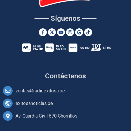
Síguenos
Contáctenos
ventas@radioexitosa.pe
exitosanoticias.pe
Av. Guardia Civil 670 Chorrillos