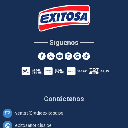
Síguenos
Contáctenos
ventas@radioexitosa.pe
exitosanoticias.pe