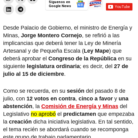
Síguenos en
Google News
Desde Palacio de Gobierno, el ministro de Energía y
Minas,
Jorge Montero Cornejo
, se refirió a las
implicancias que deberá tener la Ley de Minería
Artesanal y de Pequeña Escala (
Ley Mape
) que
deberá aprobar el
Congreso de la República
en su
siguiente
legislatura ordinaria
; es decir, del
27 de
julio al 15 de diciembre
.
Como se recuerda, en su
sesión
del pasado 8 de
julio, con
12 votos en contra
,
cinco a favor
y
una
abstención
, la
Comisión de Energía y Minas
del
Legislativo
no aprobó
el
predictamen
que empezaba
la
creación
dicha iniciativa legislativa. En tal sentido,
el tema recién se abordará cuando se recomponga
este grupo de trabajo parlamentario.