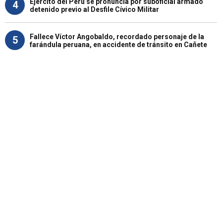
Ejército del Perú se pronuncia por suboficial armado
4
detenido previo al Desfile Cívico Militar
Fallece Víctor Angobaldo, recordado personaje de la
5
farándula peruana, en accidente de tránsito en Cañete