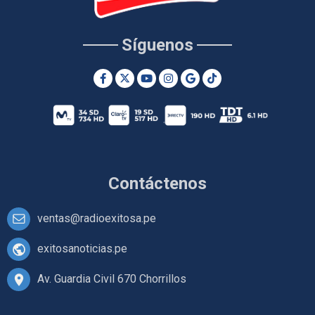
Síguenos
Contáctenos
ventas@radioexitosa.pe
exitosanoticias.pe
Av. Guardia Civil 670 Chorrillos